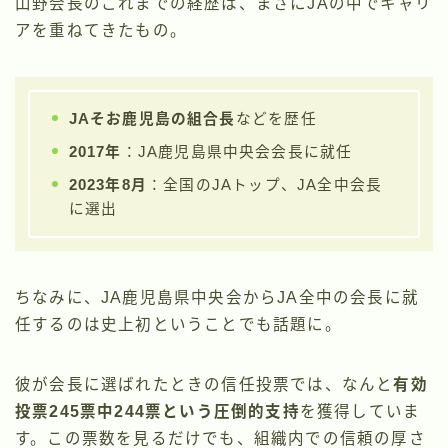
山野会長のこれまでの経歴は、まさにJAの中でキャリ
アを重ねてきたもの。
JAそお鹿児島の組合長
などを歴任
2017年
：JA鹿児島県中央会会長に就任
2023年8月
：全国のJAトップ、JA全中会長
に選出
ちなみに、JA鹿児島県中央会からJA全中の会長に就
任するのは史上初ということでも話題に。
彼が会長に選ばれたときの信任投票では、なんと
有効
投票245票中244票という圧倒的支持
を獲得していま
す。この票数を見るだけでも、組織内での信頼の厚さ