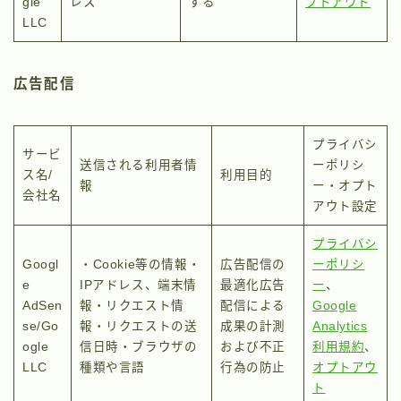
gle
レス
する
プトアウト
LLC
広告配信
プライバシ
サービ
送信される利用者情
ーポリシ
ス名/
利用目的
報
ー・オプト
会社名
アウト設定
プライバシ
Googl
・Cookie等の情報・
広告配信の
ーポリシ
e
IPアドレス、端末情
最適化広告
ー
、
AdSen
報・リクエスト情
配信による
Google
se/Go
報・リクエストの送
成果の計測
Analytics
ogle
信日時・ブラウザの
および不正
利用規約
、
LLC
種類や言語
行為の防止
オプトアウ
ト