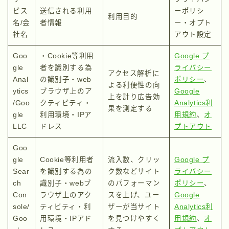
ビス
送信される利用
ーポリシ
利用目的
名/会
者情報
ー・オプト
社名
アウト設定
Goo
・Cookie等利用
Google プ
gle
者を識別する為
ライバシー
アクセス解析に
Anal
の識別子・web
ポリシー
、
よる利便性の向
ytics
ブラウザ上のア
Google
上を計り広告効
/Goo
クティビティ・
Analytics利
果を測定する
gle
利用環境・IPア
用規約
、
オ
LLC
ドレス
プトアウト
Goo
gle
Cookie等利用者
流入数、クリッ
Google プ
Sear
を識別する為の
ク数などサイト
ライバシー
ch
識別子・webブ
のパフォーマン
ポリシー
、
Con
ラウザ上のアク
スを上げ、ユー
Google
sole/
ティビティ・利
ザーが当サイト
Analytics利
Goo
用環境・IPアド
を見つけやすく
用規約
、
オ