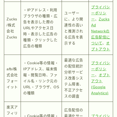
プライバシ
・IPアドレス・利用
ユーザー
ーポリシ
ブラウザの種類・広
Zucks
に、より関
ー
、
Zucks
告を表示した際の
/株式
連性の高い
Ad
URLやアクセス日
会社
と推測され
Networkの
時・表示した広告の
Zucks
る広告を表
広告配信に
種類・クリックした
示する
ついて
、
オ
広告の種類
プトアウト
最適な広告
・Cookie等の情報・
プライバシ
の配信統計
afb/株
IPアドレス、端末情
ーポリシ
分析サービ
式会社
報・閲覧日時、ファ
ー
、
オプト
ス改善シス
フォー
イル名・リンク元の
アウト
テム障害、
イット
URL・ブラウザ、OS
(Google
不正アクセ
の種類
Analytics)
スの調査
楽天ア
広告配信の
フィリ
・Cookie等の情報・
最適化サー
プライバシ