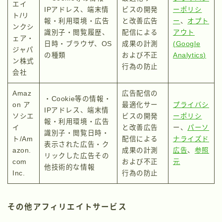
エイ
IPアドレス、端末情
ビスの開発
ーポリシ
ト/リ
報・利用環境・広告
と改善広告
ー
、
オプト
ンクシ
識別子・閲覧履歴、
配信による
アウト
ェア・
日時・ブラウザ、OS
成果の計測
(Google
ジャパ
の種類
および不正
Analytics)
ン株式
行為の防止
会社
Amaz
広告配信の
・Cookie等の情報・
on ア
最適化サー
プライバシ
IPアドレス、端末情
ソシエ
ビスの開発
ーポリシ
報・利用環境・広告
イ
と改善広告
ー、
パーソ
識別子・閲覧日時・
ト/Am
配信による
ナライズド
表示された広告・ク
azon.
成果の計測
広告
、
参照
リックした広告その
com
および不正
元
他技術的な情報
Inc.
行為の防止
その他アフィリエイトサービス